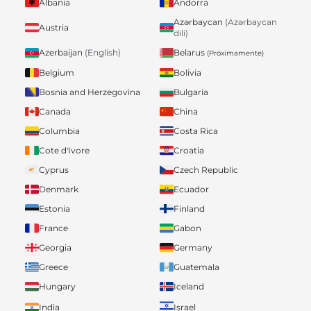
Albania
Andorra
Azərbaycan
(Azərbaycan
Austria
dili)
Belarus
Azerbaijan
(English)
(Próximamente)
Belgium
Bolivia
Bosnia and Herzegovina
Bulgaria
Canada
China
Columbia
Costa Rica
Cote d'Ivore
Croatia
Cyprus
Czech Republic
Denmark
Ecuador
Estonia
Finland
France
Gabon
Georgia
Germany
Greece
Guatemala
Hungary
Iceland
India
Israel