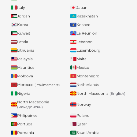
Italy
Japan
Jordan
Kazakhstan
Korea
Kosovo
Kuwait
La Réunion
Latvia
Lebanon
Lithuania
Luxembourg
Malaysia
Malta
Mauritius
Mexico
Moldova
Montenegro
Morocco
Netherlands
(Próximamente)
Nigeria
North Macedonia
(English)
North Macedonia
Norway
(македонски)
Philippines
Poland
Portugal
Qatar
Romania
Saudi Arabia