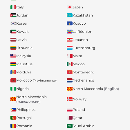
Italy
Japan
Jordan
Kazakhstan
Korea
Kosovo
Kuwait
La Réunion
Latvia
Lebanon
Lithuania
Luxembourg
Malaysia
Malta
Mauritius
Mexico
Moldova
Montenegro
Morocco
Netherlands
(Próximamente)
Nigeria
North Macedonia
(English)
North Macedonia
Norway
(македонски)
Philippines
Poland
Portugal
Qatar
Romania
Saudi Arabia