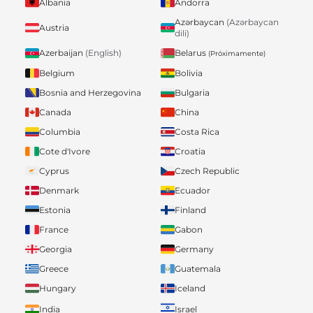
Albania
Andorra
Azərbaycan
(Azərbaycan
Austria
dili)
Belarus
Azerbaijan
(English)
(Próximamente)
Belgium
Bolivia
Bosnia and Herzegovina
Bulgaria
Canada
China
Columbia
Costa Rica
Cote d'Ivore
Croatia
Cyprus
Czech Republic
Denmark
Ecuador
Estonia
Finland
France
Gabon
Georgia
Germany
Greece
Guatemala
Hungary
Iceland
India
Israel