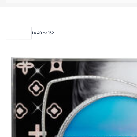
1
a
40
de
132