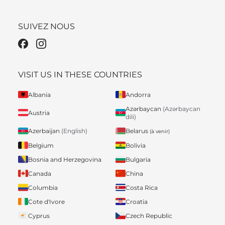
SUIVEZ NOUS
VISIT US IN THESE COUNTRIES
Albania
Andorra
Azərbaycan
(Azərbaycan
Austria
dili)
Belarus
Azerbaijan
(English)
(à venir)
Belgium
Bolivia
Bosnia and Herzegovina
Bulgaria
Canada
China
Columbia
Costa Rica
Cote d'Ivore
Croatia
Cyprus
Czech Republic