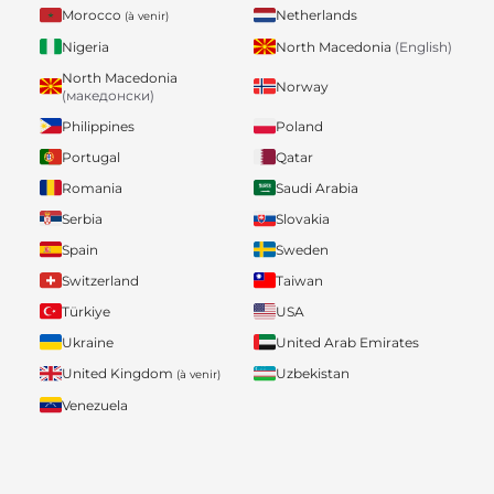
Morocco
Netherlands
(à venir)
Nigeria
North Macedonia
(English)
North Macedonia
Norway
(македонски)
Philippines
Poland
Portugal
Qatar
Romania
Saudi Arabia
Serbia
Slovakia
Spain
Sweden
Switzerland
Taiwan
Türkiye
USA
Ukraine
United Arab Emirates
United Kingdom
Uzbekistan
(à venir)
Venezuela