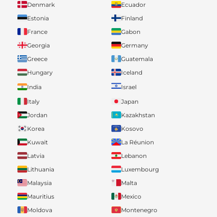
Denmark
Ecuador
Estonia
Finland
France
Gabon
Georgia
Germany
Greece
Guatemala
Hungary
Iceland
India
Israel
Italy
Japan
Jordan
Kazakhstan
Korea
Kosovo
Kuwait
La Réunion
Latvia
Lebanon
Lithuania
Luxembourg
Malaysia
Malta
Mauritius
Mexico
Moldova
Montenegro