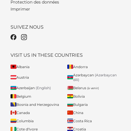
Protection des données
Imprimer
SUIVEZ NOUS
VISIT US IN THESE COUNTRIES
Albania
Andorra
Azərbaycan
(Azərbaycan
Austria
dili)
Belarus
Azerbaijan
(English)
(à venir)
Belgium
Bolivia
Bosnia and Herzegovina
Bulgaria
Canada
China
Columbia
Costa Rica
Cote d'Ivore
Croatia