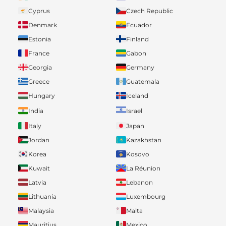
Cyprus
Czech Republic
Denmark
Ecuador
Estonia
Finland
France
Gabon
Georgia
Germany
Greece
Guatemala
Hungary
Iceland
India
Israel
Italy
Japan
Jordan
Kazakhstan
Korea
Kosovo
Kuwait
La Réunion
Latvia
Lebanon
Lithuania
Luxembourg
Malaysia
Malta
Mauritius
Mexico