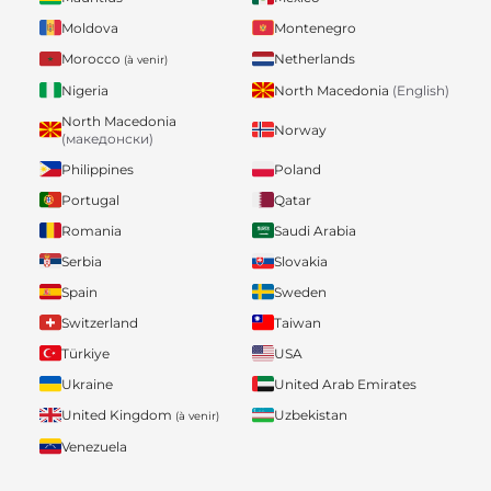
Moldova
Montenegro
Morocco
Netherlands
(à venir)
Nigeria
North Macedonia
(English)
North Macedonia
Norway
(македонски)
Philippines
Poland
Portugal
Qatar
Romania
Saudi Arabia
Serbia
Slovakia
Spain
Sweden
Switzerland
Taiwan
Türkiye
USA
Ukraine
United Arab Emirates
United Kingdom
Uzbekistan
(à venir)
Venezuela