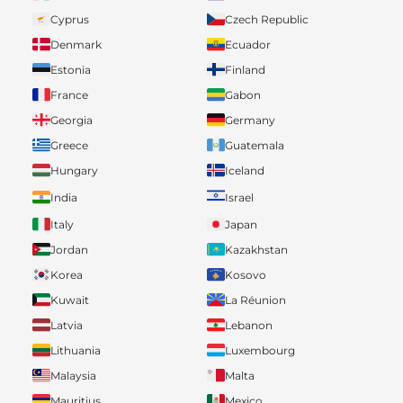
Cyprus
Czech Republic
Denmark
Ecuador
Estonia
Finland
France
Gabon
Georgia
Germany
Greece
Guatemala
Hungary
Iceland
India
Israel
Italy
Japan
Jordan
Kazakhstan
Korea
Kosovo
Kuwait
La Réunion
Latvia
Lebanon
Lithuania
Luxembourg
Malaysia
Malta
Mauritius
Mexico