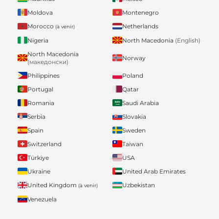
Moldova
Montenegro
Morocco
Netherlands
(à venir)
Nigeria
North Macedonia
(English)
North Macedonia
Norway
(македонски)
Philippines
Poland
Portugal
Qatar
Romania
Saudi Arabia
Serbia
Slovakia
Spain
Sweden
Switzerland
Taiwan
Türkiye
USA
Ukraine
United Arab Emirates
United Kingdom
Uzbekistan
(à venir)
Venezuela