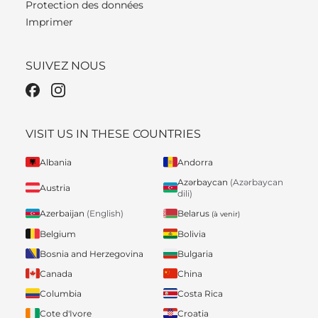
Protection des données
Imprimer
SUIVEZ NOUS
VISIT US IN THESE COUNTRIES
Albania
Andorra
Azərbaycan
(Azərbaycan
Austria
dili)
Belarus
Azerbaijan
(English)
(à venir)
Belgium
Bolivia
Bosnia and Herzegovina
Bulgaria
Canada
China
Columbia
Costa Rica
Cote d'Ivore
Croatia