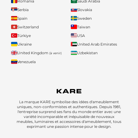
Romania
Saudi Arabia
Serbia
Slovakia
Spain
Sweden
Switzerland
Taiwan
Türkiye
USA
Ukraine
United Arab Emirates
United Kingdom
Uzbekistan
(à venir)
Venezuela
La marque KARE symbolise des idées d'ameublement
uniques, non-conformistes et authentiques. Depuis 1981,
l'entreprise surprend ses fans du monde entier avec une
variété incomparable et inépuisable de nouveaux
meubles, luminaires et accessoires d'ameublement, tous
exprimant une passion intense pour le design.