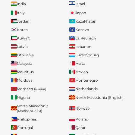
India
Israel
Italy
Japan
Jordan
Kazakhstan
Korea
Kosovo
Kuwait
La Réunion
Latvia
Lebanon
Lithuania
Luxembourg
Malaysia
Malta
Mauritius
Mexico
Moldova
Montenegro
Morocco
Netherlands
(à venir)
Nigeria
North Macedonia
(English)
North Macedonia
Norway
(македонски)
Philippines
Poland
Portugal
Qatar