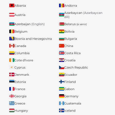
Albania
Andorra
Azərbaycan
(Azərbaycan
Austria
dili)
Belarus
Azerbaijan
(English)
(à venir)
Belgium
Bolivia
Bosnia and Herzegovina
Bulgaria
Canada
China
Columbia
Costa Rica
Cote d'Ivore
Croatia
Cyprus
Czech Republic
Denmark
Ecuador
Estonia
Finland
France
Gabon
Georgia
Germany
Greece
Guatemala
Hungary
Iceland