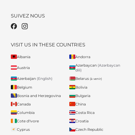
SUIVEZ NOUS
VISIT US IN THESE COUNTRIES
Albania
Andorra
Azərbaycan
(Azərbaycan
Austria
dili)
Belarus
Azerbaijan
(English)
(à venir)
Belgium
Bolivia
Bosnia and Herzegovina
Bulgaria
Canada
China
Columbia
Costa Rica
Cote d'Ivore
Croatia
Cyprus
Czech Republic