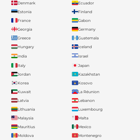
Denmark
Ecuador
Estonia
Finland
France
Gabon
Georgia
Germany
Greece
Guatemala
Hungary
Iceland
India
Israel
Italy
Japan
Jordan
Kazakhstan
Korea
Kosovo
Kuwait
La Réunion
Latvia
Lebanon
Lithuania
Luxembourg
Malaysia
Malta
Mauritius
Mexico
Moldova
Montenegro