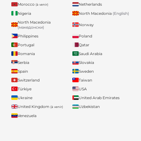
Morocco
Netherlands
(à venir)
Nigeria
North Macedonia
(English)
North Macedonia
Norway
(македонски)
Philippines
Poland
Portugal
Qatar
Romania
Saudi Arabia
Serbia
Slovakia
Spain
Sweden
Switzerland
Taiwan
Türkiye
USA
Ukraine
United Arab Emirates
United Kingdom
Uzbekistan
(à venir)
Venezuela