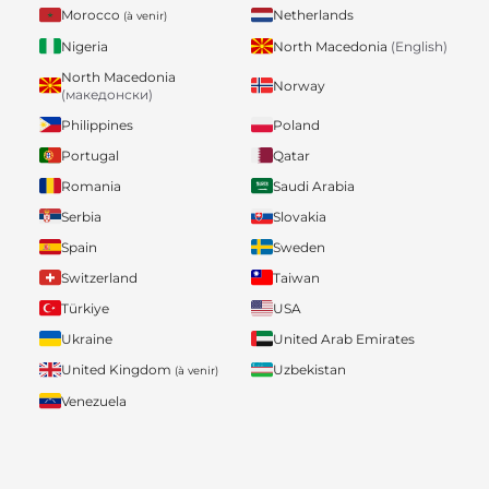
Morocco
Netherlands
(à venir)
Nigeria
North Macedonia
(English)
North Macedonia
Norway
(македонски)
Philippines
Poland
Portugal
Qatar
Romania
Saudi Arabia
Serbia
Slovakia
Spain
Sweden
Switzerland
Taiwan
Türkiye
USA
Ukraine
United Arab Emirates
United Kingdom
Uzbekistan
(à venir)
Venezuela