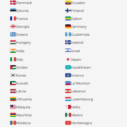
Denmark
Ecuador
Estonia
Finland
France
Gabon
Georgia
Germany
Greece
Guatemala
Hungary
Iceland
India
Israel
Italy
Japan
Jordan
Kazakhstan
Korea
Kosovo
Kuwait
La Réunion
Latvia
Lebanon
Lithuania
Luxembourg
Malaysia
Malta
Mauritius
Mexico
Moldova
Montenegro