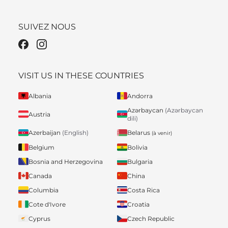
SUIVEZ NOUS
VISIT US IN THESE COUNTRIES
Albania
Andorra
Azərbaycan
(Azərbaycan
Austria
dili)
Belarus
Azerbaijan
(English)
(à venir)
Belgium
Bolivia
Bosnia and Herzegovina
Bulgaria
Canada
China
Columbia
Costa Rica
Cote d'Ivore
Croatia
Cyprus
Czech Republic