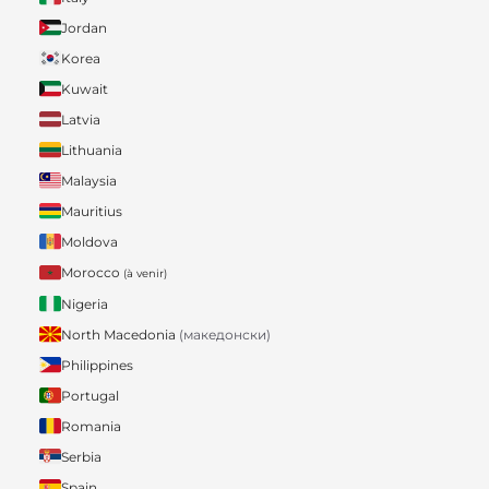
Jordan
Korea
Kuwait
Latvia
Lithuania
Malaysia
Mauritius
Moldova
Morocco
(à venir)
Nigeria
North Macedonia
(македонски)
Philippines
Portugal
Romania
Serbia
Spain