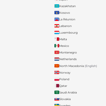
Kazakhstan
Kosovo
La Réunion
Lebanon
Luxembourg
Malta
Mexico
Montenegro
Netherlands
North Macedonia
(English)
Norway
Poland
Qatar
Saudi Arabia
Slovakia
Sweden