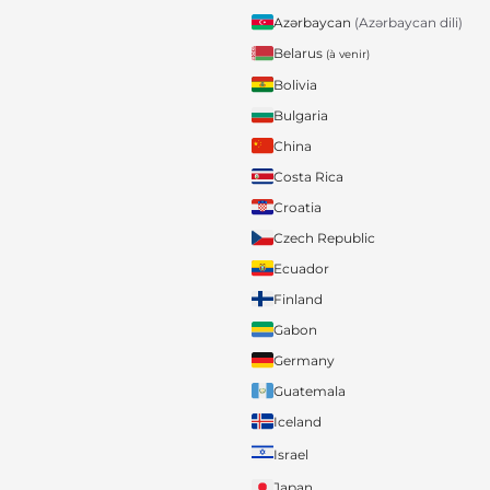
Azərbaycan
(Azərbaycan dili)
Belarus
(à venir)
Bolivia
Bulgaria
China
Costa Rica
Croatia
Czech Republic
Ecuador
Finland
Gabon
Germany
Guatemala
Iceland
Israel
Japan