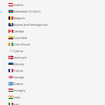
Austria
Azerbaijan
(English)
Belgium
Bosnia and Herzegovina
Canada
Columbia
Cote d'Ivore
Cyprus
Denmark
Estonia
France
Georgia
Greece
Hungary
India
Italy