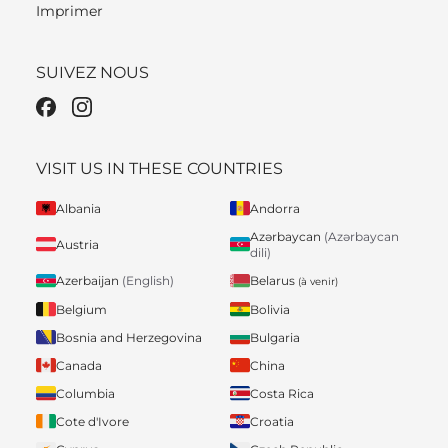
Imprimer
SUIVEZ NOUS
VISIT US IN THESE COUNTRIES
Albania
Andorra
Azərbaycan
(Azərbaycan
Austria
dili)
Belarus
Azerbaijan
(English)
(à venir)
Belgium
Bolivia
Bosnia and Herzegovina
Bulgaria
Canada
China
Columbia
Costa Rica
Cote d'Ivore
Croatia