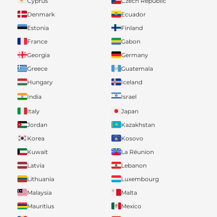
Cyprus
Czech Republic
Denmark
Ecuador
Estonia
Finland
France
Gabon
Georgia
Germany
Greece
Guatemala
Hungary
Iceland
India
Israel
Italy
Japan
Jordan
Kazakhstan
Korea
Kosovo
Kuwait
La Réunion
Latvia
Lebanon
Lithuania
Luxembourg
Malaysia
Malta
Mauritius
Mexico