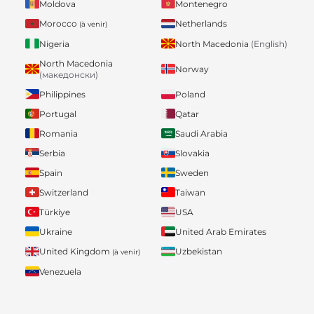
Moldova
Montenegro
Morocco
Netherlands
(à venir)
Nigeria
North Macedonia
(English)
North Macedonia
Norway
(македонски)
Philippines
Poland
Portugal
Qatar
Romania
Saudi Arabia
Serbia
Slovakia
Spain
Sweden
Switzerland
Taiwan
Türkiye
USA
Ukraine
United Arab Emirates
United Kingdom
Uzbekistan
(à venir)
Venezuela