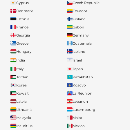
Cyprus
Czech Republic
Denmark
Ecuador
Estonia
Finland
France
Gabon
Georgia
Germany
Greece
Guatemala
Hungary
Iceland
India
Israel
Italy
Japan
Jordan
Kazakhstan
Korea
Kosovo
Kuwait
La Réunion
Latvia
Lebanon
Lithuania
Luxembourg
Malaysia
Malta
Mauritius
Mexico