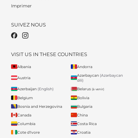
Imprimer
SUIVEZ NOUS
VISIT US IN THESE COUNTRIES
Albania
Andorra
Azərbaycan
(Azərbaycan
Austria
dili)
Belarus
Azerbaijan
(English)
(à venir)
Belgium
Bolivia
Bosnia and Herzegovina
Bulgaria
Canada
China
Columbia
Costa Rica
Cote d'Ivore
Croatia