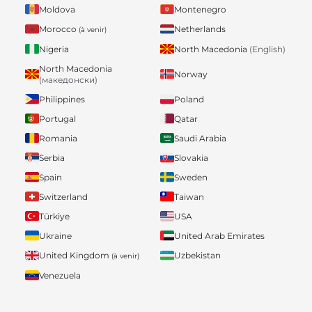
Moldova
Montenegro
Morocco
Netherlands
(à venir)
Nigeria
North Macedonia
(English)
North Macedonia
Norway
(македонски)
Philippines
Poland
Portugal
Qatar
Romania
Saudi Arabia
Serbia
Slovakia
Spain
Sweden
Switzerland
Taiwan
Türkiye
USA
Ukraine
United Arab Emirates
United Kingdom
Uzbekistan
(à venir)
Venezuela