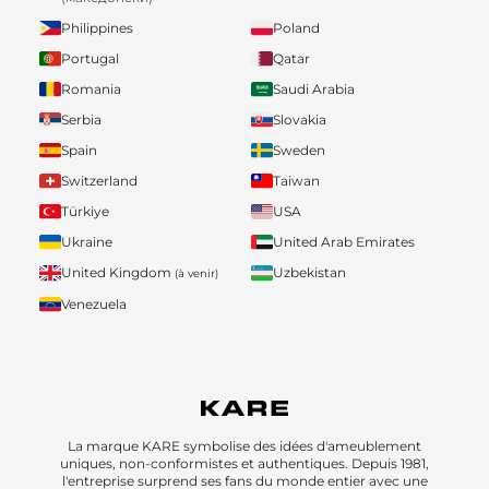
Philippines
Poland
Portugal
Qatar
Romania
Saudi Arabia
Serbia
Slovakia
Spain
Sweden
Switzerland
Taiwan
Türkiye
USA
Ukraine
United Arab Emirates
United Kingdom
Uzbekistan
(à venir)
Venezuela
La marque KARE symbolise des idées d'ameublement
uniques, non-conformistes et authentiques. Depuis 1981,
l'entreprise surprend ses fans du monde entier avec une