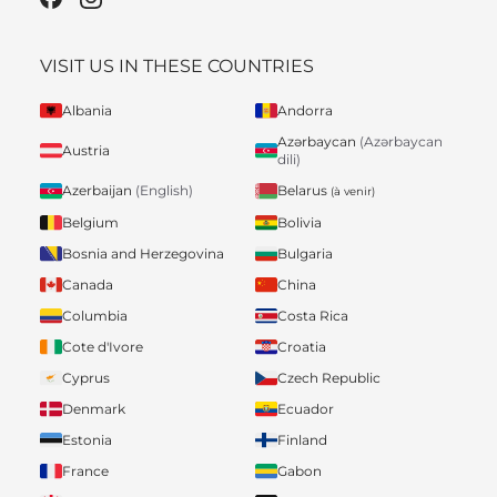
VISIT US IN THESE COUNTRIES
Albania
Andorra
Azərbaycan
(Azərbaycan
Austria
dili)
Belarus
Azerbaijan
(English)
(à venir)
Belgium
Bolivia
Bosnia and Herzegovina
Bulgaria
Canada
China
Columbia
Costa Rica
Cote d'Ivore
Croatia
Cyprus
Czech Republic
Denmark
Ecuador
Estonia
Finland
France
Gabon