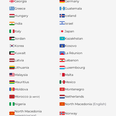
Georgia
Germany
Greece
Guatemala
Hungary
Iceland
India
Israel
Italy
Japan
Jordan
Kazakhstan
Korea
Kosovo
Kuwait
La Réunion
Latvia
Lebanon
Lithuania
Luxembourg
Malaysia
Malta
Mauritius
Mexico
Moldova
Montenegro
Morocco
Netherlands
(à venir)
Nigeria
North Macedonia
(English)
North Macedonia
Norway
(македонски)