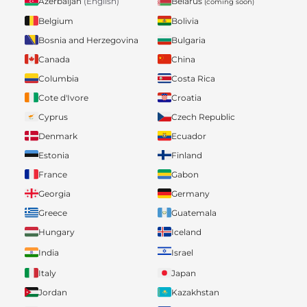
Belarus
Azerbaijan
(English)
(coming soon)
Belgium
Bolivia
Bosnia and Herzegovina
Bulgaria
Canada
China
Columbia
Costa Rica
Cote d'Ivore
Croatia
Cyprus
Czech Republic
Denmark
Ecuador
Estonia
Finland
France
Gabon
Georgia
Germany
Greece
Guatemala
Hungary
Iceland
India
Israel
Italy
Japan
Jordan
Kazakhstan