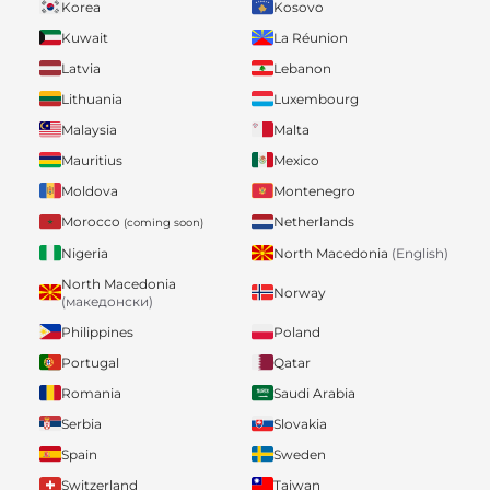
Korea
Kosovo
Kuwait
La Réunion
Latvia
Lebanon
Lithuania
Luxembourg
Malaysia
Malta
Mauritius
Mexico
Moldova
Montenegro
Morocco
Netherlands
(coming soon)
Nigeria
North Macedonia
(English)
North Macedonia
Norway
(македонски)
Philippines
Poland
Portugal
Qatar
Romania
Saudi Arabia
Serbia
Slovakia
Spain
Sweden
Switzerland
Taiwan