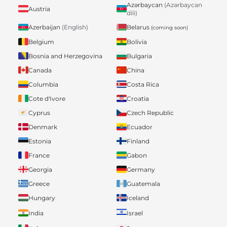
Azərbaycan
(Azərbaycan
Austria
dili)
Belarus
Azerbaijan
(English)
(coming soon)
Belgium
Bolivia
Bosnia and Herzegovina
Bulgaria
Canada
China
Columbia
Costa Rica
Cote d'Ivore
Croatia
Cyprus
Czech Republic
Denmark
Ecuador
Estonia
Finland
France
Gabon
Georgia
Germany
Greece
Guatemala
Hungary
Iceland
India
Israel