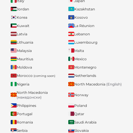
Italy
Japan
Jordan
Kazakhstan
Korea
Kosovo
Kuwait
La Réunion
Latvia
Lebanon
Lithuania
Luxembourg
Malaysia
Malta
Mauritius
Mexico
Moldova
Montenegro
Morocco
Netherlands
(coming soon)
Nigeria
North Macedonia
(English)
North Macedonia
Norway
(македонски)
Philippines
Poland
Portugal
Qatar
Romania
Saudi Arabia
Serbia
Slovakia