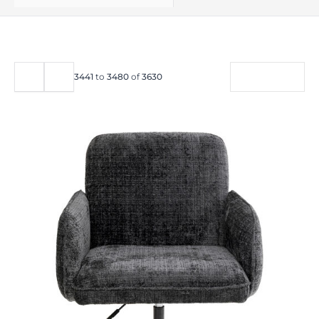
FILTER
3441
to
3480
of
3630