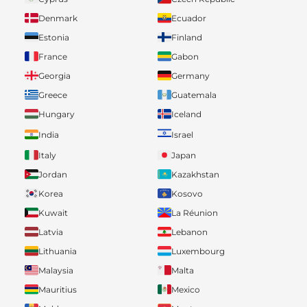
Denmark
Ecuador
Estonia
Finland
France
Gabon
Georgia
Germany
Greece
Guatemala
Hungary
Iceland
India
Israel
Italy
Japan
Jordan
Kazakhstan
Korea
Kosovo
Kuwait
La Réunion
Latvia
Lebanon
Lithuania
Luxembourg
Malaysia
Malta
Mauritius
Mexico