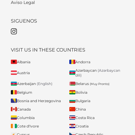
Aviso Legal
SIGUENOS
VISIT US IN THESE COUNTRIES
Albania
Andorra
Azərbaycan
(Azərbaycan
Austria
dili)
Belarus
Azerbaijan
(English)
(Muy Pronto)
Belgium
Bolivia
Bosnia and Herzegovina
Bulgaria
Canada
China
Columbia
Costa Rica
Cote d'Ivore
Croatia
Cyprus
Czech Republic