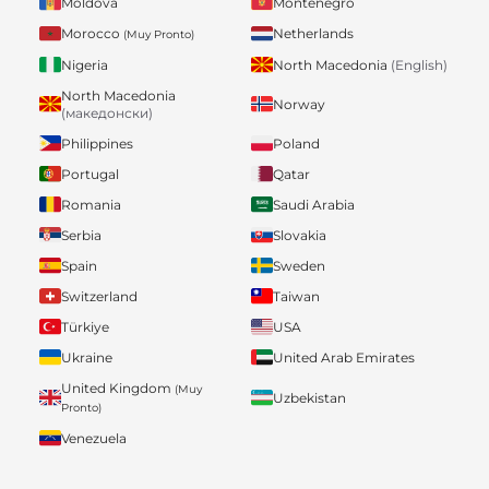
Moldova
Montenegro
Morocco
Netherlands
(Muy Pronto)
Nigeria
North Macedonia
(English)
North Macedonia
Norway
(македонски)
Philippines
Poland
Portugal
Qatar
Romania
Saudi Arabia
Serbia
Slovakia
Spain
Sweden
Switzerland
Taiwan
Türkiye
USA
Ukraine
United Arab Emirates
United Kingdom
(Muy
Uzbekistan
Pronto)
Venezuela