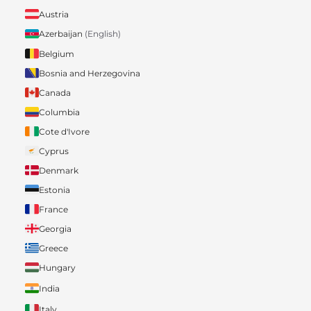
Austria
Azerbaijan
(English)
Belgium
Bosnia and Herzegovina
Canada
Columbia
Cote d'Ivore
Cyprus
Denmark
Estonia
France
Georgia
Greece
Hungary
India
Italy