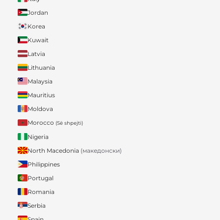
Jordan
Korea
Kuwait
Latvia
Lithuania
Malaysia
Mauritius
Moldova
Morocco
(Së shpejti)
Nigeria
North Macedonia
(македонски)
Philippines
Portugal
Romania
Serbia
Spain