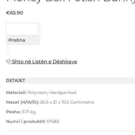
€65.90
KËRKESË
Pristina
Shto në Listën e Dëshirave
DETAJET
Materiali:
Polyresin, Handpainted
Masat (H/W/D):
26.5 x 21 x 10.5 Centimetra
Pesha:
0.71 kg
Numri i produktit:
57483