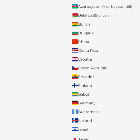
Azərbaycan
(Azərbaycan dili)
Belarus
(Së shpejti)
Bolivia
Bulgaria
China
Costa Rica
Croatia
Czech Republic
Ecuador
Finland
Gabon
Germany
Guatemala
Iceland
Israel
Japan