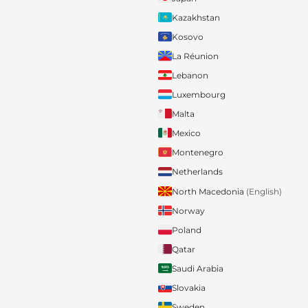
Kazakhstan
Kosovo
La Réunion
Lebanon
Luxembourg
Malta
Mexico
Montenegro
Netherlands
North Macedonia
(English)
Norway
Poland
Qatar
Saudi Arabia
Slovakia
Sweden