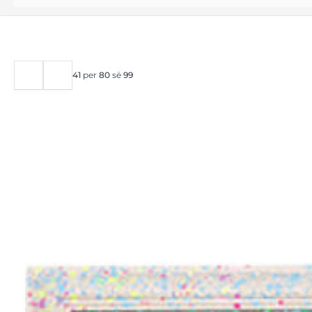
41
per
80
së
99