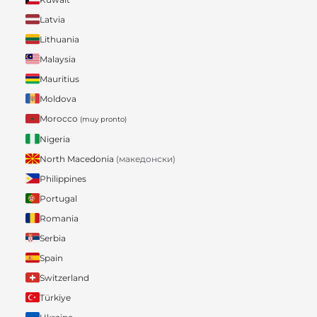
Latvia
Lithuania
Malaysia
Mauritius
Moldova
Morocco
(muy pronto)
Nigeria
North Macedonia
(македонски)
Philippines
Portugal
Romania
Serbia
Spain
Switzerland
Türkiye