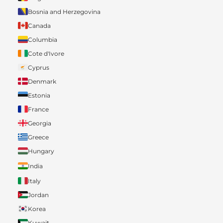
Bosnia and Herzegovina
Canada
Columbia
Cote d'Ivore
Cyprus
Denmark
Estonia
France
Georgia
Greece
Hungary
India
Italy
Jordan
Korea
Kuwait