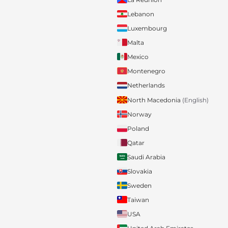
Lebanon
Luxembourg
Malta
Mexico
Montenegro
Netherlands
North Macedonia
(English)
Norway
Poland
Qatar
Saudi Arabia
Slovakia
Sweden
Taiwan
USA