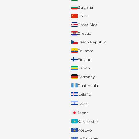
Bulgaria
China
Costa Rica
Croatia
Czech Republic
Ecuador
Finland
Gabon
Germany
Guatemala
Iceland
Israel
Japan
Kazakhstan
Kosovo
La Réunion