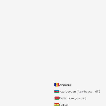
Andorra
Azərbaycan
(Azərbaycan dili)
Belarus
(muy pronto)
Bolivia