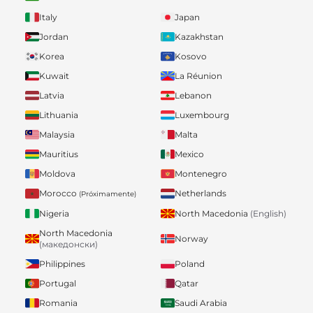
Italy
Japan
Jordan
Kazakhstan
Korea
Kosovo
Kuwait
La Réunion
Latvia
Lebanon
Lithuania
Luxembourg
Malaysia
Malta
Mauritius
Mexico
Moldova
Montenegro
Morocco
Netherlands
(Próximamente)
Nigeria
North Macedonia
(English)
North Macedonia
Norway
(македонски)
Philippines
Poland
Portugal
Qatar
Romania
Saudi Arabia