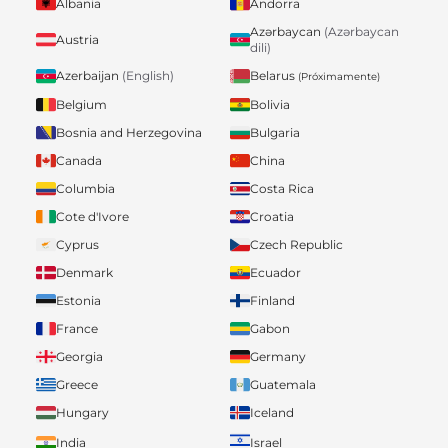
Albania
Andorra
Azərbaycan
(Azərbaycan
Austria
dili)
Belarus
Azerbaijan
(English)
(Próximamente)
Belgium
Bolivia
Bosnia and Herzegovina
Bulgaria
Canada
China
Columbia
Costa Rica
Cote d'Ivore
Croatia
Cyprus
Czech Republic
Denmark
Ecuador
Estonia
Finland
France
Gabon
Georgia
Germany
Greece
Guatemala
Hungary
Iceland
India
Israel