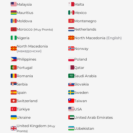
Malaysia
Malta
Mauritius
Mexico
Moldova
Montenegro
Morocco
Netherlands
(Muy Pronto)
Nigeria
North Macedonia
(English)
North Macedonia
Norway
(македонски)
Philippines
Poland
Portugal
Qatar
Romania
Saudi Arabia
Serbia
Slovakia
Spain
Sweden
Switzerland
Taiwan
Türkiye
USA
Ukraine
United Arab Emirates
United Kingdom
(Muy
Uzbekistan
Pronto)