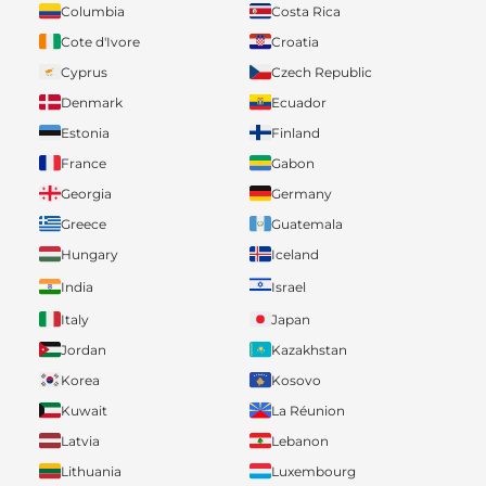
Columbia
Costa Rica
Cote d'Ivore
Croatia
Cyprus
Czech Republic
Denmark
Ecuador
Estonia
Finland
France
Gabon
Georgia
Germany
Greece
Guatemala
Hungary
Iceland
India
Israel
Italy
Japan
Jordan
Kazakhstan
Korea
Kosovo
Kuwait
La Réunion
Latvia
Lebanon
Lithuania
Luxembourg