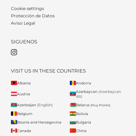
Cookie settings
Protección de Datos
Aviso Legal
SIGUENOS
VISIT US IN THESE COUNTRIES
Albania
Andorra
Azərbaycan
(Azərbaycan
Austria
dili)
Belarus
Azerbaijan
(English)
(Muy Pronto)
Belgium
Bolivia
Bosnia and Herzegovina
Bulgaria
Canada
China