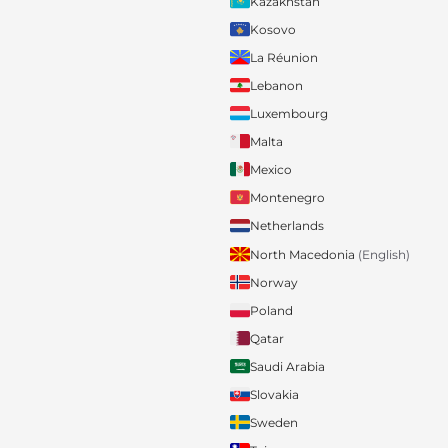
Kazakhstan
Kosovo
La Réunion
Lebanon
Luxembourg
Malta
Mexico
Montenegro
Netherlands
North Macedonia
(English)
Norway
Poland
Qatar
Saudi Arabia
Slovakia
Sweden