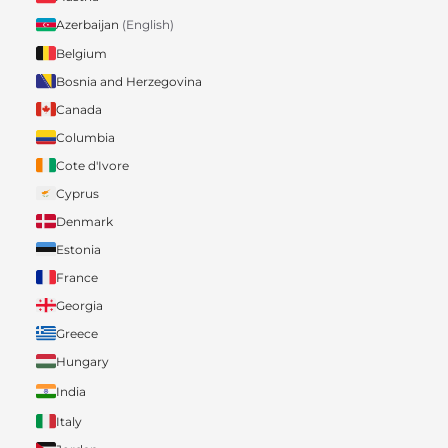
Azerbaijan
(English)
Belgium
Bosnia and Herzegovina
Canada
Columbia
Cote d'Ivore
Cyprus
Denmark
Estonia
France
Georgia
Greece
Hungary
India
Italy