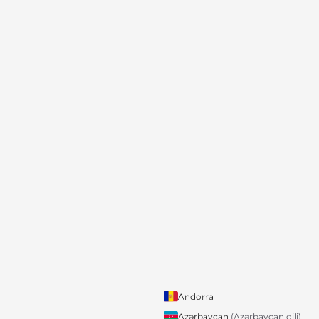
Andorra
Azərbaycan
(Azərbaycan dili)