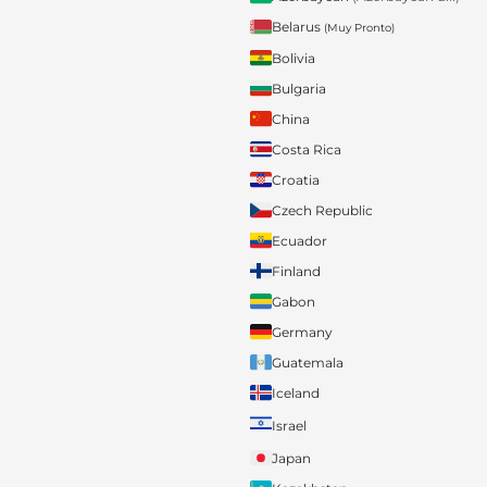
Belarus
(Muy Pronto)
Bolivia
Bulgaria
China
Costa Rica
Croatia
Czech Republic
Ecuador
Finland
Gabon
Germany
Guatemala
Iceland
Israel
Japan