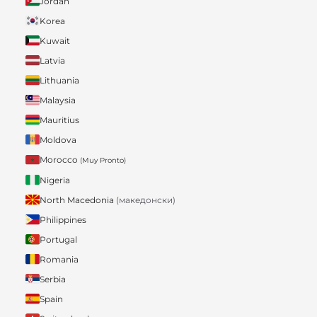
Jordan
Korea
Kuwait
Latvia
Lithuania
Malaysia
Mauritius
Moldova
Morocco
(Muy Pronto)
Nigeria
North Macedonia
(македонски)
Philippines
Portugal
Romania
Serbia
Spain