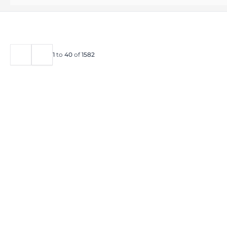
1
to
40
of
1582