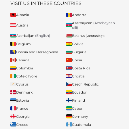
VISIT US IN THESE COUNTRIES
Albania
Andorra
Azərbaycan
(Azərbaycan
Austria
dili)
Belarus
Azerbaijan
(English)
(væntanlegt)
Belgium
Bolivia
Bosnia and Herzegovina
Bulgaria
Canada
China
Columbia
Costa Rica
Cote d'Ivore
Croatia
Cyprus
Czech Republic
Denmark
Ecuador
Estonia
Finland
France
Gabon
Georgia
Germany
Greece
Guatemala