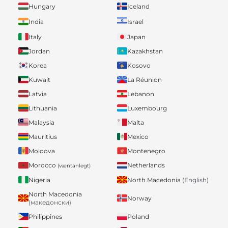
Hungary
Iceland
India
Israel
Italy
Japan
Jordan
Kazakhstan
Korea
Kosovo
Kuwait
La Réunion
Latvia
Lebanon
Lithuania
Luxembourg
Malaysia
Malta
Mauritius
Mexico
Moldova
Montenegro
Morocco
Netherlands
(væntanlegt)
Nigeria
North Macedonia
(English)
North Macedonia
Norway
(македонски)
Philippines
Poland