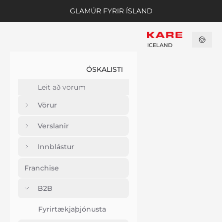
GLAMÚR FYRIR ÍSLAND
ICELAND
ÓSKALISTI
Vörur
Verslanir
Innblástur
Franchise
B2B
Fyrirtækjaþjónusta