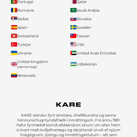
Portugal
Qatar
Romania
Saudi Arabia
Serbia
Slovakia
Spain
Sweden
Switzerland
Taiwan
Türkiye
USA
Ukraine
United Arab Emirates
United Kingdom
Uzbekistan
(væntanlegt)
Venezuela
KARE stendur fyrir einstaka, óhefðbundna og sanna
hönnunarhugmyndafræði í innréttingum. Frá árinu 1981
hefur fyrirtækið komið aðdáendum sínum um allan heim
á óvart með óviðjafnanlegu og óþrjótandi úrvali af nýjum
húsgögnum, lýsingu og innréttingahlutum – allt sem