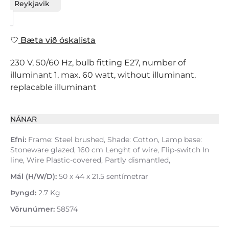
Reykjavik
Bæta við óskalista
230 V, 50/60 Hz, bulb fitting E27, number of
illuminant 1, max. 60 watt, without illuminant,
replacable illuminant
NÁNAR
Efni:
Frame: Steel brushed, Shade: Cotton, Lamp base:
Stoneware glazed, 160 cm Lenght of wire, Flip-switch In
line, Wire Plastic-covered, Partly dismantled,
Mál (H/W/D):
50 x 44 x 21.5 sentímetrar
Þyngd:
2.7 Kg
Vörunúmer:
58574