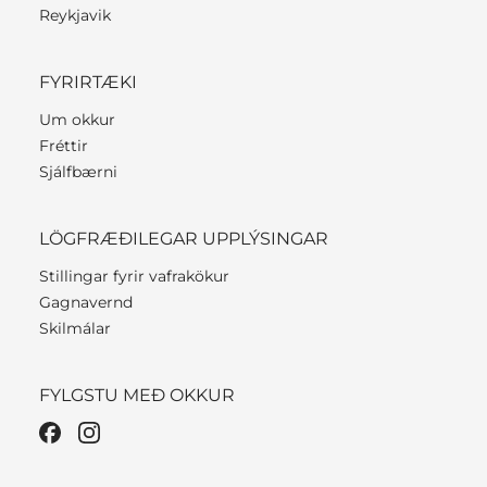
Reykjavik
FYRIRTÆKI
Um okkur
Fréttir
Sjálfbærni
LÖGFRÆÐILEGAR UPPLÝSINGAR
Stillingar fyrir vafrakökur
Gagnavernd
Skilmálar
FYLGSTU MEÐ OKKUR