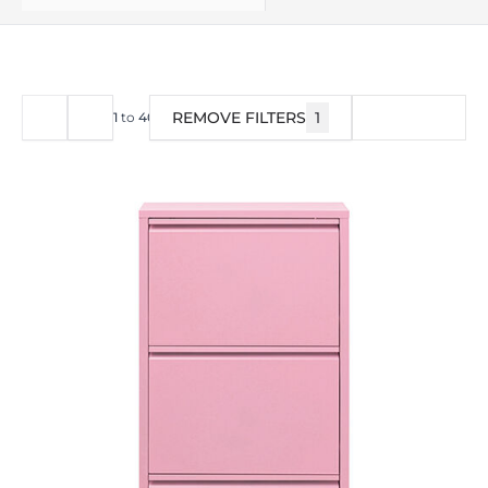
REMOVE FILTERS
1
FILTER
1
to
40
of
103