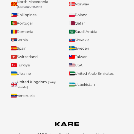
North Macedonia
Norway
(македонски)
Philippines
Poland
Portugal
Qatar
Romania
Saudi Arabia
Serbia
Slovakia
Spain
Sweden
Switzerland
Taiwan
Türkiye
USA
Ukraine
United Arab Emirates
United Kingdom
(muy
Uzbekistan
pronto)
Venezuela