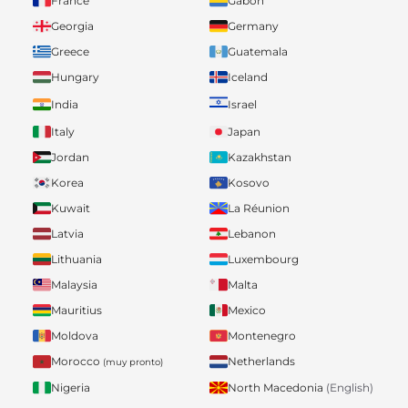
France
Gabon
Georgia
Germany
Greece
Guatemala
Hungary
Iceland
India
Israel
Italy
Japan
Jordan
Kazakhstan
Korea
Kosovo
Kuwait
La Réunion
Latvia
Lebanon
Lithuania
Luxembourg
Malaysia
Malta
Mauritius
Mexico
Moldova
Montenegro
Morocco
Netherlands
(muy pronto)
Nigeria
North Macedonia
(English)