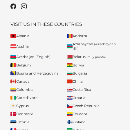
VISIT US IN THESE COUNTRIES
Albania
Andorra
Azərbaycan
(Azərbaycan
Austria
dili)
Belarus
Azerbaijan
(English)
(muy pronto)
Belgium
Bolivia
Bosnia and Herzegovina
Bulgaria
Canada
China
Columbia
Costa Rica
Cote d'Ivore
Croatia
Cyprus
Czech Republic
Denmark
Ecuador
Estonia
Finland