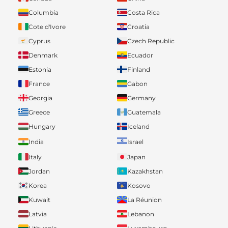
Columbia
Costa Rica
Cote d'Ivore
Croatia
Cyprus
Czech Republic
Denmark
Ecuador
Estonia
Finland
France
Gabon
Georgia
Germany
Greece
Guatemala
Hungary
Iceland
India
Israel
Italy
Japan
Jordan
Kazakhstan
Korea
Kosovo
Kuwait
La Réunion
Latvia
Lebanon