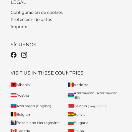
LEGAL
Configuración de cookies
Protección de datos
Imprimir
SÍGUENOS
VISIT US IN THESE COUNTRIES
Albania
Andorra
Azərbaycan
(Azərbaycan
Austria
dili)
Belarus
Azerbaijan
(English)
(muy pronto)
Belgium
Bolivia
Bosnia and Herzegovina
Bulgaria
Canada
China