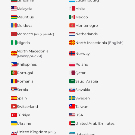
Lithuania
Luxembourg
Malaysia
Malta
Mauritius
Mexico
Moldova
Montenegro
Morocco
Netherlands
(muy pronto)
Nigeria
North Macedonia
(English)
North Macedonia
Norway
(македонски)
Philippines
Poland
Portugal
Qatar
Romania
Saudi Arabia
Serbia
Slovakia
Spain
Sweden
Switzerland
Taiwan
Türkiye
USA
Ukraine
United Arab Emirates
United Kingdom
(muy
Uzbekistan