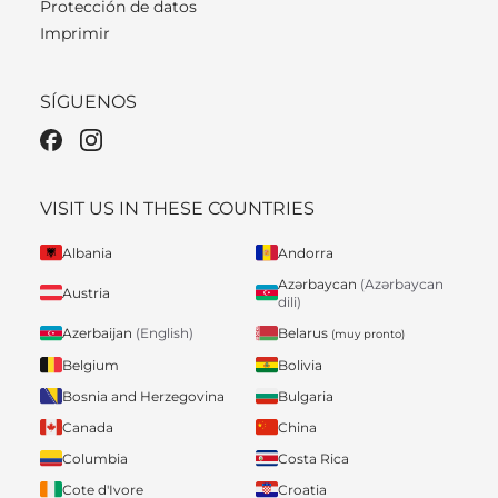
Protección de datos
Imprimir
SÍGUENOS
VISIT US IN THESE COUNTRIES
Albania
Andorra
Azərbaycan
(Azərbaycan
Austria
dili)
Belarus
Azerbaijan
(English)
(muy pronto)
Belgium
Bolivia
Bosnia and Herzegovina
Bulgaria
Canada
China
Columbia
Costa Rica
Cote d'Ivore
Croatia