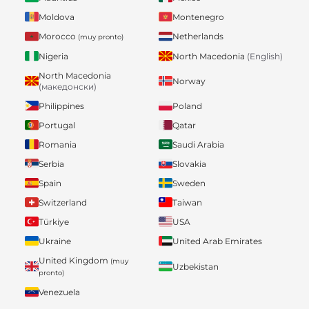
Moldova
Montenegro
Morocco
Netherlands
(muy pronto)
Nigeria
North Macedonia
(English)
North Macedonia
Norway
(македонски)
Philippines
Poland
Portugal
Qatar
Romania
Saudi Arabia
Serbia
Slovakia
Spain
Sweden
Switzerland
Taiwan
Türkiye
USA
Ukraine
United Arab Emirates
United Kingdom
(muy
Uzbekistan
pronto)
Venezuela