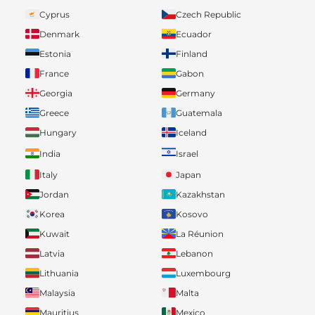
Cyprus
Czech Republic
Denmark
Ecuador
Estonia
Finland
France
Gabon
Georgia
Germany
Greece
Guatemala
Hungary
Iceland
India
Israel
Italy
Japan
Jordan
Kazakhstan
Korea
Kosovo
Kuwait
La Réunion
Latvia
Lebanon
Lithuania
Luxembourg
Malaysia
Malta
Mauritius
Mexico