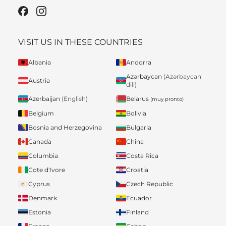
VISIT US IN THESE COUNTRIES
Albania
Andorra
Azərbaycan
(Azərbaycan
Austria
dili)
Belarus
Azerbaijan
(English)
(muy pronto)
Belgium
Bolivia
Bosnia and Herzegovina
Bulgaria
Canada
China
Columbia
Costa Rica
Cote d'Ivore
Croatia
Cyprus
Czech Republic
Denmark
Ecuador
Estonia
Finland