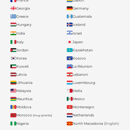
France
Gabon
Georgia
Germany
Greece
Guatemala
Hungary
Iceland
India
Israel
Italy
Japan
Jordan
Kazakhstan
Korea
Kosovo
Kuwait
La Réunion
Latvia
Lebanon
Lithuania
Luxembourg
Malaysia
Malta
Mauritius
Mexico
Moldova
Montenegro
Morocco
Netherlands
(muy pronto)
Nigeria
North Macedonia
(English)