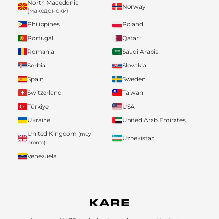
North Macedonia
Norway
(македонски)
Philippines
Poland
Portugal
Qatar
Romania
Saudi Arabia
Serbia
Slovakia
Spain
Sweden
Switzerland
Taiwan
Türkiye
USA
Ukraine
United Arab Emirates
United Kingdom
(muy
Uzbekistan
pronto)
Venezuela